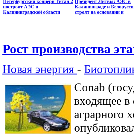
Петербургский концерн Титан-2
Президент Литвы: АЭС в
построит АЭС в
Калининграде и Белорусси
Калининградской области
строят на основании н
Рост производства эт
Новая энергия
-
Биотопли
Conab (госу
входящее в
аграрного х
опубликовал