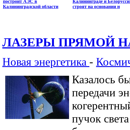
построит АЭС в
Калининграде и Белорусси
Калининградской области
строят на основании н
ЛАЗЕРЫ ПРЯМОЙ 
Новая энергетика
-
Космич
Казалось бы
передачи эн
когерентны
пучок свет