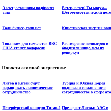
Электростанциям подбросят
Ветер, ветер! Ты могуч...
угля
(Ветроэнергетический пот
Толи бизнес, толи нет
Кинетическая энергия вол
Топливом для самолетов ВВС
Растворение полимеров в
США станут водоросли
биодизеле чище, чем их
рециркул
Новости
атомной энергетики:
Литва и Китай будут
Турция и Южная Корея
наращивать экономическое
подписали соглашение о
сотрудничество
сотрудничестве в сфере ато
Петербургский концерн Титан-2
Президент Литвы: АЭС в