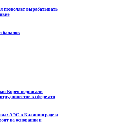
ия позволяет вырабатывать
тивне
и бананов
ая Корея подписали
отрудничестве в сфере ато
твы: АЭС в Калининграде и
роят на основании н