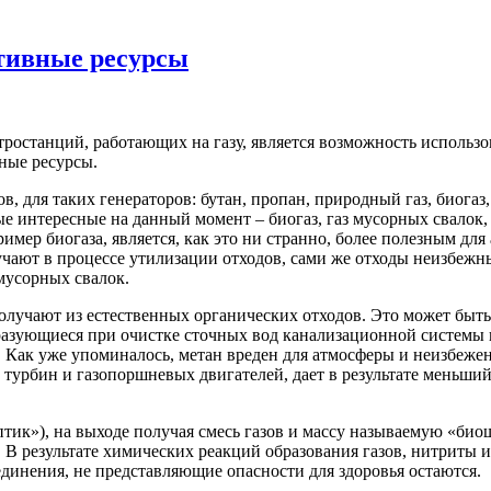
ативные ресурсы
ростанций, работающих на газу, является возможность использо
чные ресурсы.
в, для таких генераторов: бутан, пропан, природный газ, биогаз,
е интересные на данный момент – биогаз, газ мусорных свалок,
имер биогаза, является, как это ни странно, более полезным дл
учают в процессе утилизации отходов, сами же отходы неизбежн
мусорных свалок.
олучают из естественных органических отходов. Это может быть
азующиеся при очистке сточных вод канализационной системы го
. Как уже упоминалось, метан вреден для атмосферы и неизбежен
х турбин и газопоршневых двигателей, дает в результате меньши
ик»), на выходе получая смесь газов и массу называемую «биош
 В результате химических реакций образования газов, нитриты 
динения, не представляющие опасности для здоровья остаются.