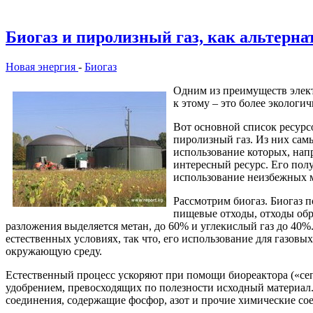
Биогаз и пиролизный газ, как альтерн
Новая энергия
-
Биогаз
Одним из преимуществ элект
к этому – это более экологи
Вот основной список ресурсо
пиролизный газ. Из них самы
использование которых, напр
интересный ресурс. Его пол
использование неизбежных 
Рассмотрим биогаз. Биогаз п
пищевые отходы, отходы обр
разложения выделяется метан, до 60% и углекислый газ до 40%
естественных условиях, так что, его использование для газовы
окружающую среду.
Естественный процесс ускоряют при помощи биореактора («септ
удобрением, превосходящих по полезности исходный материал.
соединения, содержащие фосфор, азот и прочие химические сое