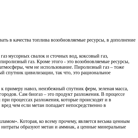
вать в качества топлива возобновляемые ресурсы, в дополнение
 газ мусорных свалок и сточных вод, коксовый газ,
 пиролизный газ. Кроме этого - это возобновляемые ресурсы,
я атмосферы, чем не использование. Пиролизный газ – тоже
ый спутник цивилизации, так что, это рациональное
 к примеру навоз, неизбежный спутник ферм, зеленая масса,
родов. Сам биогаз – это продукт разложения. В процессе
 при процессах разложения, которые происходят и в
й вред чем если метан попадает непосредственно в
ламом». Которая, ко всему прочему, является весьма ценным
и нитраты образуют метан и аммиак, а ценные минеральные