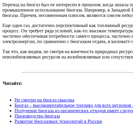
Переход на биогаз был не интересен в прошлом, когда запасы 
промышленное использование биогаза. Например, в Западной 
биогаза. Причем, несомненным плюсом, являются совсем небо
Еще один газ, достаточно перспективный как топливный ресурс
процесс. Он требует ряда условий, как-то: высокие температур
частично обеспечивая потребности самого процесса, частично 
электроэнергии, по сравнению с биогазаом отдача, в киловатт-
Так что, как видим, не смотря на конечность природных ресу
невозобновляемых ресурсов на возобновляемые или сопутствую
Читайте:
Не смотри на биогаз свысока
Биогаз – высокорентабельное топливо для всех регионов
Получение биогаза из органических отходов имеет след
Производство биогаза
Развитие биогазовых технологий в России