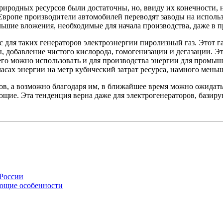
природных ресурсов были достаточны, но, ввиду их конечности, 
Европе производители автомобилей переводят заводы на исполь
льшие вложения, необходимые для начала производства, даже в
 для таких генераторов электроэнергии пиролизный газ. Этот г
ы, добавление чистого кислорода, гомогенизации и дегазации. Э
его можно использовать и для производства энергии для промыш
часах энергии на метр кубический затрат ресурса, намного меньше
рсов, а возможно благодаря им, в ближайшее время можно ожида
щие. Эта тенденция верна даже для электрогенераторов, базир
 России
ующие особенности