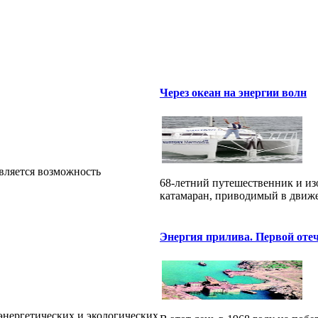
Через океан на энергии волн
вляется возможность
68-летний путешественник и изо
катамаран, приводимый в движе
Энергия прилива. Первой оте
энергетических и экологических