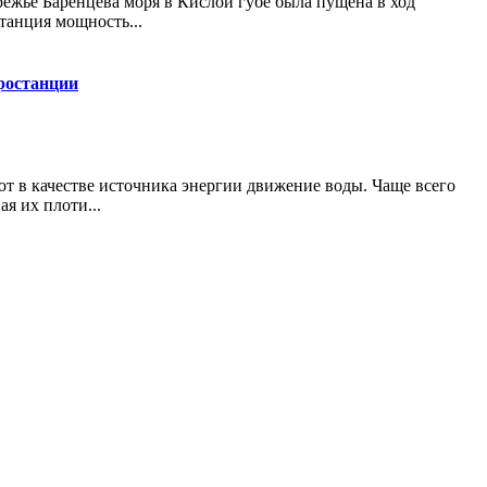
ережье Баренцева моря в Кислой губе была пущена в ход
танция мощность...
ростанции
т в качестве источника энергии движение воды. Чаще всего
ая их плоти...