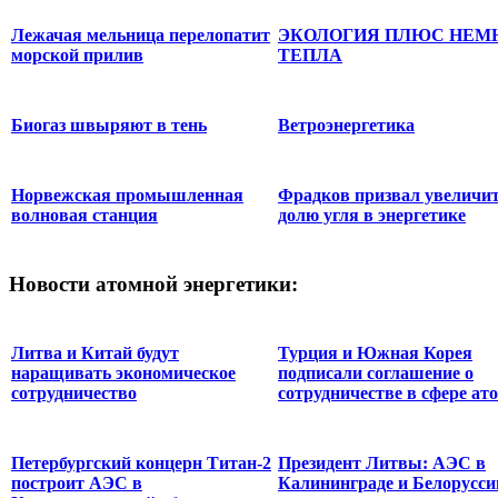
Лежачая мельница перелопатит
ЭКОЛОГИЯ ПЛЮС НЕМ
морской прилив
ТЕПЛА
Биогаз швыряют в тень
Ветроэнергетика
Норвежская промышленная
Фрадков призвал увеличи
волновая станция
долю угля в энергетике
Новости
атомной энергетики:
Литва и Китай будут
Турция и Южная Корея
наращивать экономическое
подписали соглашение о
сотрудничество
сотрудничестве в сфере ато
Петербургский концерн Титан-2
Президент Литвы: АЭС в
построит АЭС в
Калининграде и Белорусси