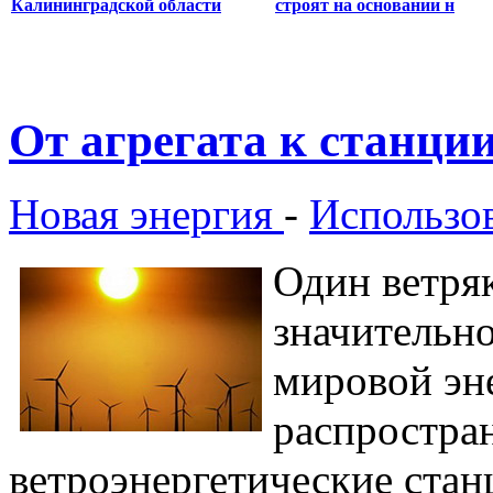
Калининградской области
строят на основании н
От агрегата к станци
Новая энергия
-
Использов
Один ветряк
значительн
мировой эне
распростра
ветроэнергетические ста