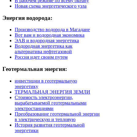
В рабочем режиме по всему океану
Новая схема энергетического узла
Энергия
водорода:
Производство водорода в Магадане
Вот вам и водородная экономика
ЭАВ и водородная энергетика
Водородная энергетика как
альтернатива нефтегазовой
Россия идет своим путем
Геотермальная
энергия:
инвестиции в геотермальную
энергетику
ТЕРМАЛЬНАЯ ЭНЕРГИЯ ЗЕМЛИ
Стоимость электроэнергии,
вырабатываемой геотермальными
электростанциями
Преобразование геотермальной энергии
в электрическую и тепловую
История развития геотермальной
энергетики