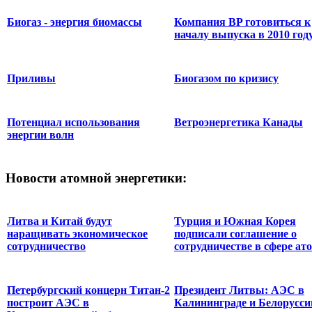
Биогаз - энергия биомассы
Компания BP готовиться к
началу выпуска в 2010 год
Приливы
Биогазом по кризису
Потенциал использования
Ветроэнергетика Канады
энергии волн
Новости
атомной энергетики:
Литва и Китай будут
Турция и Южная Корея
наращивать экономическое
подписали соглашение о
сотрудничество
сотрудничестве в сфере ато
Петербургский концерн Титан-2
Президент Литвы: АЭС в
построит АЭС в
Калининграде и Белорусси