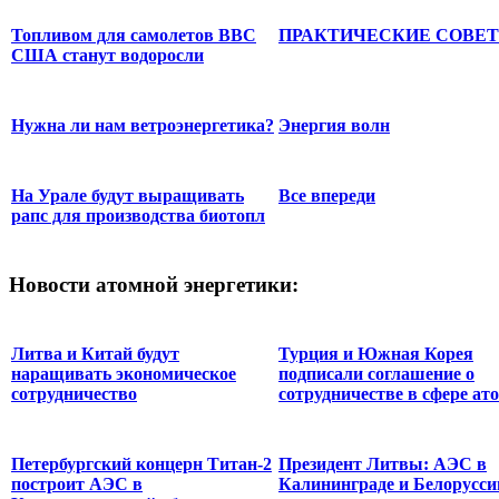
Топливом для самолетов ВВС
ПРАКТИЧЕСКИЕ СОВЕ
США станут водоросли
Нужна ли нам ветроэнергетика?
Энергия волн
На Урале будут выращивать
Все впереди
рапс для производства биотопл
Новости
атомной энергетики:
Литва и Китай будут
Турция и Южная Корея
наращивать экономическое
подписали соглашение о
сотрудничество
сотрудничестве в сфере ато
Петербургский концерн Титан-2
Президент Литвы: АЭС в
построит АЭС в
Калининграде и Белорусси