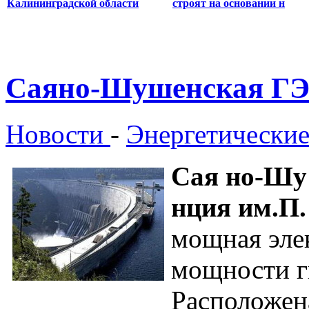
Калининградской области
строят на основании н
Саяно-Шушенская Г
Новости
-
Энергетически
Сая но-Шу
нция им.
П.
мощная эле
мощности г
Расположена