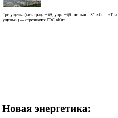
Три ущелья (кит. трад. 三峽, упр. 三峡, пиньинь Sānxiá — «Три
ущелья») — строящаяся ГЭС вКит...
Новая
энергетика: