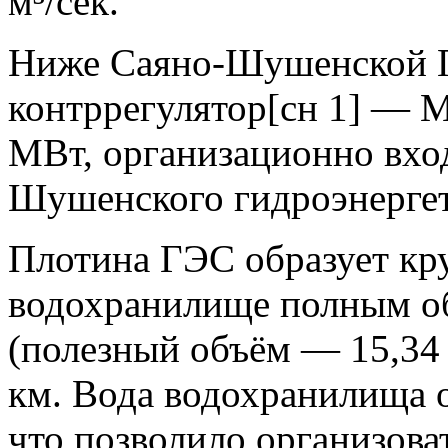
м³/сек.
Ниже Саяно-Шушенской Г
контррегулятор[сн 1] —
МВт, организационно вход
Шушенского гидроэнергет
Плотина ГЭС образует к
водохранилище полным об
(полезный объём — 15,34 
км. Вода водохранилища о
что позволило организов