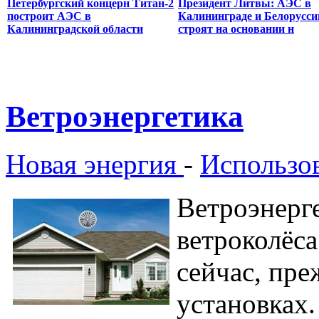
Петербургский концерн Титан-2
Президент Литвы: АЭС в
построит АЭС в
Калининграде и Белорусси
Калининградской области
строят на основании н
Ветроэнергетика
Новая энергия
-
Использов
Ветроэнерг
ветроколёса
сейчас, пре
установках.